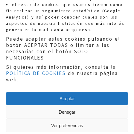
Quejas:
quejas@eljusticiadearagon.es
el resto de cookies que usamos tienen como
fin realizar un seguimiento estadístico (Google
Información general:
Analytics) y así poder conocer cuales son los
informacion@eljusticiadearagon.es
aspectos de nuestra Institución que más interés
genera en la ciudadanía aragonesa.
Teléfonos:
900 210 210
/
976 399 354
Puede aceptar estas cookies pulsando el
botón ACEPTAR TODAS o limitar a las
necesarias con el botón SÓLO
FUNCIONALES
Si quieres más información, consulta la
POLÍTICA DE COOKIES
de nuestra página
Aviso legal
|
Política de privacidad
|
web.
Protección de Datos
|
Declaración de
accesibilidad
|
Perfil del Contratante
|
Política de cookies
|
Mapa web
Aceptar
Copyright © 2019
El Justicia de Aragón
|
Desarrollo:
Sephor Consulting
Denegar
Ver preferencias