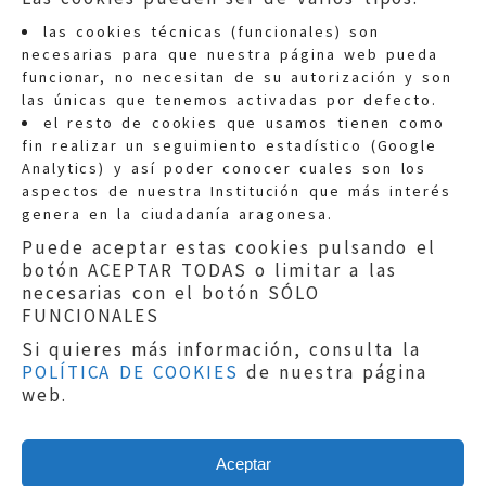
las cookies técnicas (funcionales) son
necesarias para que nuestra página web pueda
funcionar, no necesitan de su autorización y son
las únicas que tenemos activadas por defecto.
Quejas:
quejas@eljusticiadearagon.es
el resto de cookies que usamos tienen como
fin realizar un seguimiento estadístico (Google
Información general:
Analytics) y así poder conocer cuales son los
informacion@eljusticiadearagon.es
aspectos de nuestra Institución que más interés
genera en la ciudadanía aragonesa.
Teléfonos:
900 210 210
/
976 399 354
Puede aceptar estas cookies pulsando el
botón ACEPTAR TODAS o limitar a las
necesarias con el botón SÓLO
FUNCIONALES
Si quieres más información, consulta la
POLÍTICA DE COOKIES
de nuestra página
Aviso legal
|
Política de privacidad
|
web.
Protección de Datos
|
Declaración de
accesibilidad
|
Perfil del Contratante
|
Política de cookies
|
Mapa web
Aceptar