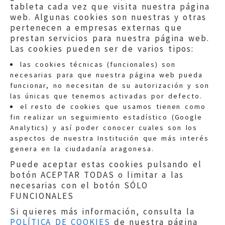
tableta cada vez que visita nuestra página
web. Algunas cookies son nuestras y otras
pertenecen a empresas externas que
prestan servicios para nuestra página web.
Las cookies pueden ser de varios tipos:
las cookies técnicas (funcionales) son
necesarias para que nuestra página web pueda
funcionar, no necesitan de su autorización y son
las únicas que tenemos activadas por defecto.
Quejas:
quejas@eljusticiadearagon.es
el resto de cookies que usamos tienen como
fin realizar un seguimiento estadístico (Google
Información general:
Analytics) y así poder conocer cuales son los
informacion@eljusticiadearagon.es
aspectos de nuestra Institución que más interés
genera en la ciudadanía aragonesa.
Teléfonos:
900 210 210
/
976 399 354
Puede aceptar estas cookies pulsando el
botón ACEPTAR TODAS o limitar a las
necesarias con el botón SÓLO
FUNCIONALES
Si quieres más información, consulta la
POLÍTICA DE COOKIES
de nuestra página