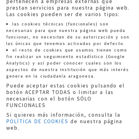
pertenecen a empresas externas que
prestan servicios para nuestra página web.
Las cookies pueden ser de varios tipos:
las cookies técnicas (funcionales) son
necesarias para que nuestra página web pueda
funcionar, no necesitan de su autorización y son
las únicas que tenemos activadas por defecto.
Quejas:
quejas@eljusticiadearagon.es
el resto de cookies que usamos tienen como
fin realizar un seguimiento estadístico (Google
Información general:
Analytics) y así poder conocer cuales son los
informacion@eljusticiadearagon.es
aspectos de nuestra Institución que más interés
genera en la ciudadanía aragonesa.
Teléfonos:
900 210 210
/
976 399 354
Puede aceptar estas cookies pulsando el
botón ACEPTAR TODAS o limitar a las
necesarias con el botón SÓLO
FUNCIONALES
Si quieres más información, consulta la
POLÍTICA DE COOKIES
de nuestra página
Aviso legal
|
Política de privacidad
|
web.
Protección de Datos
|
Declaración de
accesibilidad
|
Perfil del Contratante
|