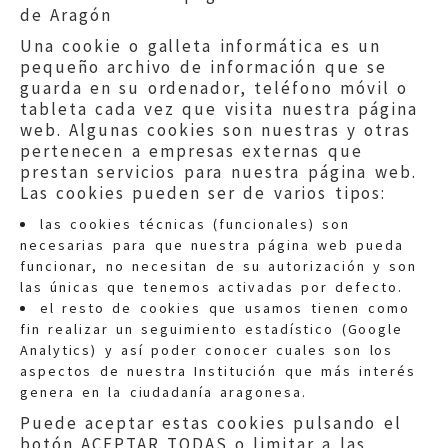
de Aragón
Una cookie o galleta informática es un
pequeño archivo de información que se
guarda en su ordenador, teléfono móvil o
tableta cada vez que visita nuestra página
web. Algunas cookies son nuestras y otras
pertenecen a empresas externas que
prestan servicios para nuestra página web.
Las cookies pueden ser de varios tipos:
las cookies técnicas (funcionales) son
necesarias para que nuestra página web pueda
funcionar, no necesitan de su autorización y son
las únicas que tenemos activadas por defecto.
Quejas:
quejas@eljusticiadearagon.es
el resto de cookies que usamos tienen como
fin realizar un seguimiento estadístico (Google
Información general:
Analytics) y así poder conocer cuales son los
informacion@eljusticiadearagon.es
aspectos de nuestra Institución que más interés
genera en la ciudadanía aragonesa.
Teléfonos:
900 210 210
/
976 399 354
Puede aceptar estas cookies pulsando el
botón ACEPTAR TODAS o limitar a las