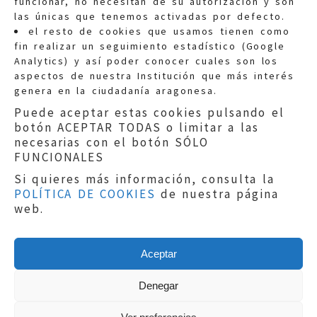
funcionar, no necesitan de su autorización y son
las únicas que tenemos activadas por defecto.
Quejas:
quejas@eljusticiadearagon.es
el resto de cookies que usamos tienen como
fin realizar un seguimiento estadístico (Google
Información general:
Analytics) y así poder conocer cuales son los
informacion@eljusticiadearagon.es
aspectos de nuestra Institución que más interés
genera en la ciudadanía aragonesa.
Teléfonos:
900 210 210
/
976 399 354
Puede aceptar estas cookies pulsando el
botón ACEPTAR TODAS o limitar a las
necesarias con el botón SÓLO
FUNCIONALES
Si quieres más información, consulta la
POLÍTICA DE COOKIES
de nuestra página
Aviso legal
|
Política de privacidad
|
web.
Protección de Datos
|
Declaración de
accesibilidad
|
Perfil del Contratante
|
Política de cookies
|
Mapa web
Aceptar
Copyright © 2019
El Justicia de Aragón
|
Desarrollo:
Sephor Consulting
Denegar