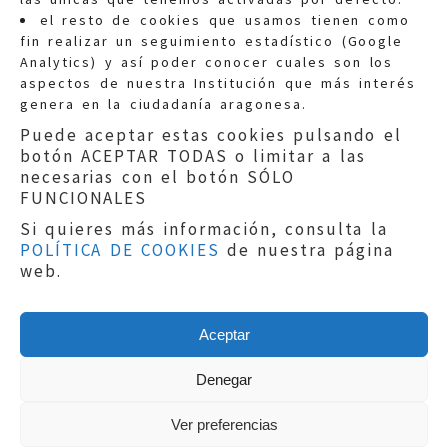
Quejas:
quejas@eljusticiadearagon.es
el resto de cookies que usamos tienen como
fin realizar un seguimiento estadístico (Google
Información general:
Analytics) y así poder conocer cuales son los
informacion@eljusticiadearagon.es
aspectos de nuestra Institución que más interés
genera en la ciudadanía aragonesa.
Teléfonos:
900 210 210
/
976 399 354
Puede aceptar estas cookies pulsando el
botón ACEPTAR TODAS o limitar a las
necesarias con el botón SÓLO
FUNCIONALES
Si quieres más información, consulta la
POLÍTICA DE COOKIES
de nuestra página
Aviso legal
|
Política de privacidad
|
web.
Protección de Datos
|
Declaración de
accesibilidad
|
Perfil del Contratante
|
Política de cookies
|
Mapa web
Aceptar
Copyright © 2019
El Justicia de Aragón
|
Desarrollo:
Sephor Consulting
Denegar
Ver preferencias