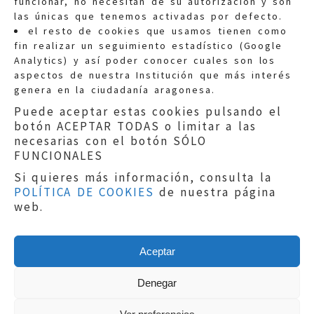
funcionar, no necesitan de su autorización y son
las únicas que tenemos activadas por defecto.
Quejas:
quejas@eljusticiadearagon.es
el resto de cookies que usamos tienen como
fin realizar un seguimiento estadístico (Google
Información general:
Analytics) y así poder conocer cuales son los
informacion@eljusticiadearagon.es
aspectos de nuestra Institución que más interés
genera en la ciudadanía aragonesa.
Teléfonos:
900 210 210
/
976 399 354
Puede aceptar estas cookies pulsando el
botón ACEPTAR TODAS o limitar a las
necesarias con el botón SÓLO
FUNCIONALES
Si quieres más información, consulta la
POLÍTICA DE COOKIES
de nuestra página
Aviso legal
|
Política de privacidad
|
web.
Protección de Datos
|
Declaración de
accesibilidad
|
Perfil del Contratante
|
Política de cookies
|
Mapa web
Aceptar
Copyright © 2019
El Justicia de Aragón
|
Desarrollo:
Sephor Consulting
Denegar