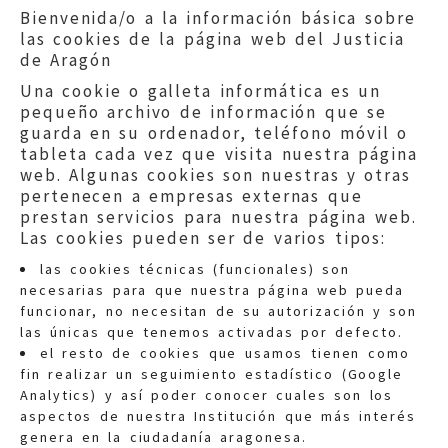
Bienvenida/o a la información básica sobre
las cookies de la página web del Justicia
de Aragón
Una cookie o galleta informática es un
pequeño archivo de información que se
guarda en su ordenador, teléfono móvil o
tableta cada vez que visita nuestra página
web. Algunas cookies son nuestras y otras
pertenecen a empresas externas que
prestan servicios para nuestra página web.
Las cookies pueden ser de varios tipos:
las cookies técnicas (funcionales) son
necesarias para que nuestra página web pueda
funcionar, no necesitan de su autorización y son
las únicas que tenemos activadas por defecto.
Quejas:
quejas@eljusticiadearagon.es
el resto de cookies que usamos tienen como
fin realizar un seguimiento estadístico (Google
Información general:
Analytics) y así poder conocer cuales son los
informacion@eljusticiadearagon.es
aspectos de nuestra Institución que más interés
genera en la ciudadanía aragonesa.
Teléfonos:
900 210 210
/
976 399 354