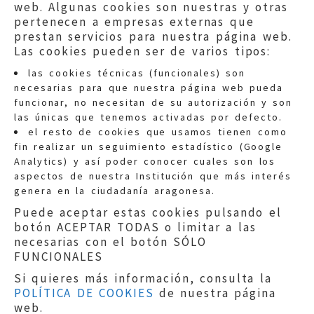
web. Algunas cookies son nuestras y otras
pertenecen a empresas externas que
prestan servicios para nuestra página web.
Las cookies pueden ser de varios tipos:
las cookies técnicas (funcionales) son
necesarias para que nuestra página web pueda
funcionar, no necesitan de su autorización y son
las únicas que tenemos activadas por defecto.
Quejas:
quejas@eljusticiadearagon.es
el resto de cookies que usamos tienen como
fin realizar un seguimiento estadístico (Google
Información general:
Analytics) y así poder conocer cuales son los
informacion@eljusticiadearagon.es
aspectos de nuestra Institución que más interés
genera en la ciudadanía aragonesa.
Teléfonos:
900 210 210
/
976 399 354
Puede aceptar estas cookies pulsando el
botón ACEPTAR TODAS o limitar a las
necesarias con el botón SÓLO
FUNCIONALES
Si quieres más información, consulta la
POLÍTICA DE COOKIES
de nuestra página
Aviso legal
|
Política de privacidad
|
web.