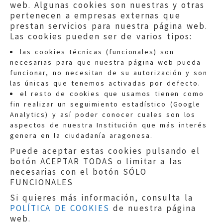
web. Algunas cookies son nuestras y otras
pertenecen a empresas externas que
prestan servicios para nuestra página web.
Las cookies pueden ser de varios tipos:
las cookies técnicas (funcionales) son
necesarias para que nuestra página web pueda
funcionar, no necesitan de su autorización y son
las únicas que tenemos activadas por defecto.
Quejas:
quejas@eljusticiadearagon.es
el resto de cookies que usamos tienen como
fin realizar un seguimiento estadístico (Google
Información general:
Analytics) y así poder conocer cuales son los
informacion@eljusticiadearagon.es
aspectos de nuestra Institución que más interés
genera en la ciudadanía aragonesa.
Teléfonos:
900 210 210
/
976 399 354
Puede aceptar estas cookies pulsando el
botón ACEPTAR TODAS o limitar a las
necesarias con el botón SÓLO
FUNCIONALES
Si quieres más información, consulta la
POLÍTICA DE COOKIES
de nuestra página
Aviso legal
|
Política de privacidad
|
web.