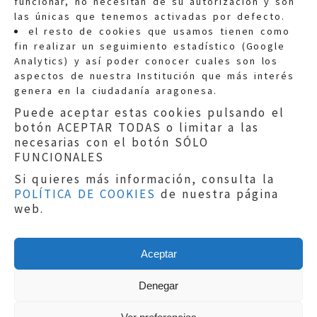
funcionar, no necesitan de su autorización y son
las únicas que tenemos activadas por defecto.
Quejas:
quejas@eljusticiadearagon.es
el resto de cookies que usamos tienen como
fin realizar un seguimiento estadístico (Google
Información general:
Analytics) y así poder conocer cuales son los
informacion@eljusticiadearagon.es
aspectos de nuestra Institución que más interés
genera en la ciudadanía aragonesa.
Teléfonos:
900 210 210
/
976 399 354
Puede aceptar estas cookies pulsando el
botón ACEPTAR TODAS o limitar a las
necesarias con el botón SÓLO
FUNCIONALES
Si quieres más información, consulta la
POLÍTICA DE COOKIES
de nuestra página
Aviso legal
|
Política de privacidad
|
web.
Protección de Datos
|
Declaración de
accesibilidad
|
Perfil del Contratante
|
Política de cookies
|
Mapa web
Aceptar
Copyright © 2019
El Justicia de Aragón
|
Desarrollo:
Sephor Consulting
Denegar