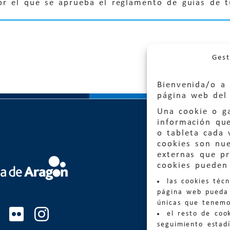
or el que se aprueba el reglamento de guías de t
Gest
Bienvenida/o a 
página web del 
Una cookie o ga
información qu
o tableta cada 
cookies son nu
externas que pr
Quejas
cookies pueden 
las cookies téc
Informa
página web pueda 
informacio
únicas que tenemo
el resto de coo
Teléfon
seguimiento estadí