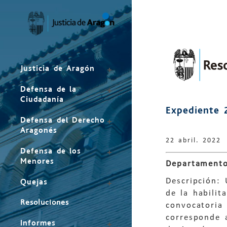
Mapa
del
sitio
Justicia de Aragón
Defensa de la
Ciudadanía
Expediente 
Defensa del Derecho
Aragonés
22 abril. 2022
Defensa de los
Menores
Departamento
Descripción:
Quejas
de la habilit
Resoluciones
convocatoria 
corresponde 
Informes