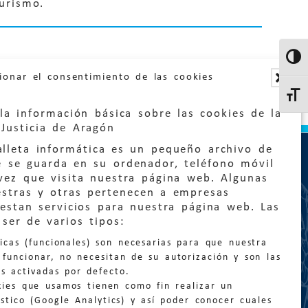
urismo.
Altern
ionar el consentimiento de las cookies
Altern
la información básica sobre las cookies de la
Justicia de Aragón
lleta informática es un pequeño archivo de
e se guarda en su ordenador, teléfono móvil
vez que visita nuestra página web. Algunas
estras y otras pertenecen a empresas
estan servicios para nuestra página web. Las
:
quejas@eljusticiadearagon.es
ser de varios tipos:
nicas (funcionales) son necesarias para que nuestra
ción general:
funcionar, no necesitan de su autorización y son las
n@eljusticiadearagon.es
s activadas por defecto.
kies que usamos tienen como fin realizar un
os:
900 210 210
/
976 399 354
stico (Google Analytics) y así poder conocer cuales