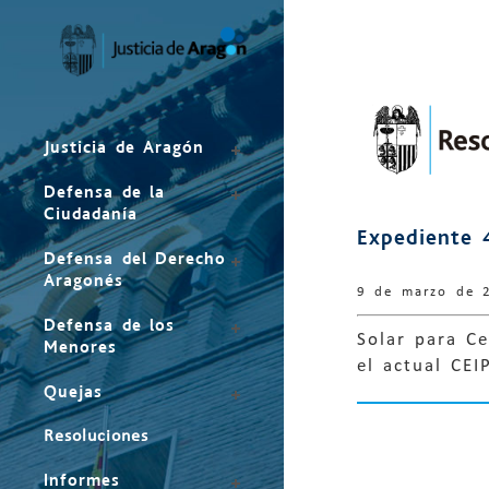
Mapa
del
sitio
Justicia de Aragón
Defensa de la
Ciudadanía
Expediente 
Defensa del Derecho
Aragonés
9 de marzo de 
Defensa de los
Solar para C
Menores
el actual CE
Quejas
Resoluciones
Informes