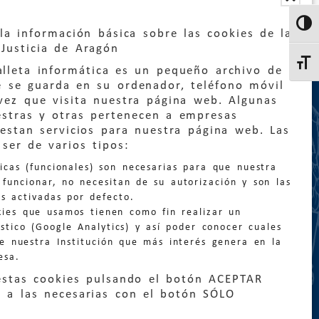
Altern
la información básica sobre las cookies de la
Justicia de Aragón
Altern
lleta informática es un pequeño archivo de
e se guarda en su ordenador, teléfono móvil
vez que visita nuestra página web. Algunas
estras y otras pertenecen a empresas
estan servicios para nuestra página web. Las
:
quejas@eljusticiadearagon.es
ser de varios tipos:
nicas (funcionales) son necesarias para que nuestra
ción general:
funcionar, no necesitan de su autorización y son las
n@eljusticiadearagon.es
s activadas por defecto.
kies que usamos tienen como fin realizar un
os:
900 210 210
/
976 399 354
stico (Google Analytics) y así poder conocer cuales
de nuestra Institución que más interés genera en la
esa.
estas cookies pulsando el botón ACEPTAR
 a las necesarias con el botón SÓLO