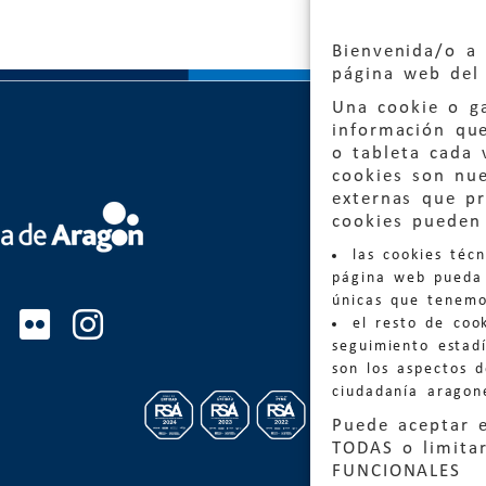
Bienvenida/o a 
página web del 
Una cookie o ga
información qu
o tableta cada 
cookies son nu
externas que pr
Quejas
cookies pueden 
las cookies téc
Informa
página web pueda 
informacio
únicas que tenemo
el resto de coo
Teléfon
seguimiento estadí
son los aspectos 
ciudadanía aragon
Puede aceptar 
TODAS o limitar
FUNCIONALES