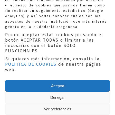
Quejas:
quejas@eljusticiadearagon.es
el resto de cookies que usamos tienen como
fin realizar un seguimiento estadístico (Google
Información general:
Analytics) y así poder conocer cuales son los
informacion@eljusticiadearagon.es
aspectos de nuestra Institución que más interés
genera en la ciudadanía aragonesa.
Teléfonos:
900 210 210
/
976 399 354
Puede aceptar estas cookies pulsando el
botón ACEPTAR TODAS o limitar a las
necesarias con el botón SÓLO
FUNCIONALES
Si quieres más información, consulta la
POLÍTICA DE COOKIES
de nuestra página
Aviso legal
|
Política de privacidad
|
web.
Protección de Datos
|
Declaración de
accesibilidad
|
Perfil del Contratante
|
Política de cookies
|
Mapa web
Aceptar
Copyright © 2019
El Justicia de Aragón
|
Desarrollo:
Sephor Consulting
Denegar
Ver preferencias