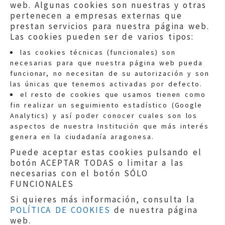
web. Algunas cookies son nuestras y otras
pertenecen a empresas externas que
prestan servicios para nuestra página web.
Las cookies pueden ser de varios tipos:
las cookies técnicas (funcionales) son
necesarias para que nuestra página web pueda
funcionar, no necesitan de su autorización y son
las únicas que tenemos activadas por defecto.
Quejas:
quejas@eljusticiadearagon.es
el resto de cookies que usamos tienen como
fin realizar un seguimiento estadístico (Google
Información general:
Analytics) y así poder conocer cuales son los
informacion@eljusticiadearagon.es
aspectos de nuestra Institución que más interés
genera en la ciudadanía aragonesa.
Teléfonos:
900 210 210
/
976 399 354
Puede aceptar estas cookies pulsando el
botón ACEPTAR TODAS o limitar a las
necesarias con el botón SÓLO
FUNCIONALES
Si quieres más información, consulta la
POLÍTICA DE COOKIES
de nuestra página
Aviso legal
|
Política de privacidad
|
web.