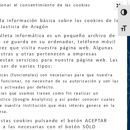
ionar el consentimiento de las cookies
Altern
la información básica sobre las cookies de la
Justicia de Aragón
Altern
lleta informática es un pequeño archivo de
e se guarda en su ordenador, teléfono móvil
vez que visita nuestra página web. Algunas
estras y otras pertenecen a empresas
estan servicios para nuestra página web. Las
:
quejas@eljusticiadearagon.es
ser de varios tipos:
nicas (funcionales) son necesarias para que nuestra
ción general:
funcionar, no necesitan de su autorización y son las
n@eljusticiadearagon.es
s activadas por defecto.
kies que usamos tienen como fin realizar un
os:
900 210 210
/
976 399 354
stico (Google Analytics) y así poder conocer cuales
de nuestra Institución que más interés genera en la
esa.
estas cookies pulsando el botón ACEPTAR
 a las necesarias con el botón SÓLO