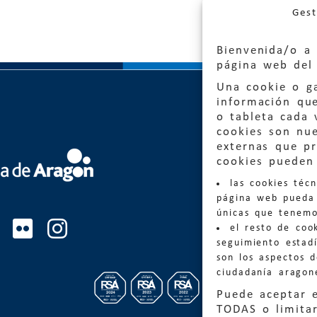
Gest
Bienvenida/o a 
página web del 
Una cookie o ga
información qu
o tableta cada 
cookies son nu
externas que pr
Quejas
cookies pueden 
las cookies téc
Informa
página web pueda 
informacio
únicas que tenemo
el resto de coo
Teléfon
seguimiento estadí
son los aspectos 
ciudadanía aragon
Puede aceptar 
TODAS o limitar