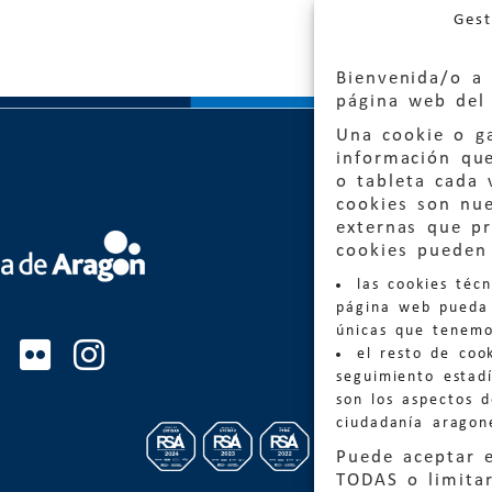
Gest
Bienvenida/o a 
página web del 
Una cookie o ga
información qu
o tableta cada 
cookies son nu
externas que pr
Quejas
cookies pueden 
las cookies téc
Informa
página web pueda 
informacio
únicas que tenemo
el resto de coo
Teléfon
seguimiento estadí
son los aspectos 
ciudadanía aragon
Puede aceptar 
TODAS o limitar