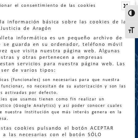
ionar el consentimiento de las cookies
Altern
la información básica sobre las cookies de la
Justicia de Aragón
Altern
lleta informática es un pequeño archivo de
e se guarda en su ordenador, teléfono móvil
vez que visita nuestra página web. Algunas
estras y otras pertenecen a empresas
estan servicios para nuestra página web. Las
:
quejas@eljusticiadearagon.es
ser de varios tipos:
nicas (funcionales) son necesarias para que nuestra
ción general:
funcionar, no necesitan de su autorización y son las
n@eljusticiadearagon.es
s activadas por defecto.
kies que usamos tienen como fin realizar un
os:
900 210 210
/
976 399 354
stico (Google Analytics) y así poder conocer cuales
de nuestra Institución que más interés genera en la
esa.
estas cookies pulsando el botón ACEPTAR
 a las necesarias con el botón SÓLO