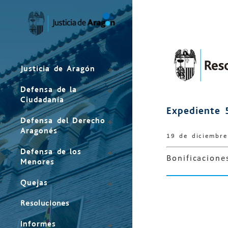
Mapa
del
sitio
Justicia de Aragón
Defensa de la
Ciudadanía
Expediente 
Defensa del Derecho
Aragonés
19 de diciembr
Defensa de los
Bonificacion
Menores
Quejas
Resoluciones
Informes