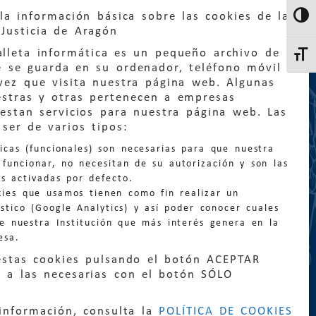
la información básica sobre las cookies de la
Altern
Justicia de Aragón
lleta informática es un pequeño archivo de
Altern
e se guarda en su ordenador, teléfono móvil
vez que visita nuestra página web. Algunas
estras y otras pertenecen a empresas
estan servicios para nuestra página web. Las
:
quejas@eljusticiadearagon.es
ser de varios tipos:
nicas (funcionales) son necesarias para que nuestra
ción general:
funcionar, no necesitan de su autorización y son las
n@eljusticiadearagon.es
s activadas por defecto.
kies que usamos tienen como fin realizar un
os:
900 210 210
/
976 399 354
stico (Google Analytics) y así poder conocer cuales
de nuestra Institución que más interés genera en la
esa.
estas cookies pulsando el botón ACEPTAR
 a las necesarias con el botón SÓLO
|
Declaración de accesibilidad
|
Perfil del
información, consulta la
POLÍTICA DE COOKIES