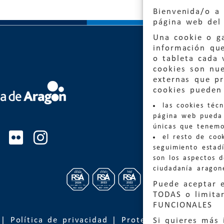
Bienvenida/o a 
página web del 
Una cookie o ga
información qu
o tableta cada 
cookies son nu
externas que pr
Quejas
cookies pueden 
las cookies téc
Informa
página web pueda 
informacio
únicas que tenemo
el resto de coo
Teléfon
seguimiento estadí
son los aspectos 
ciudadanía aragon
Puede aceptar 
TODAS o limitar
FUNCIONALES
|
Política de privacidad
|
Protección de Datos
Si quieres más 