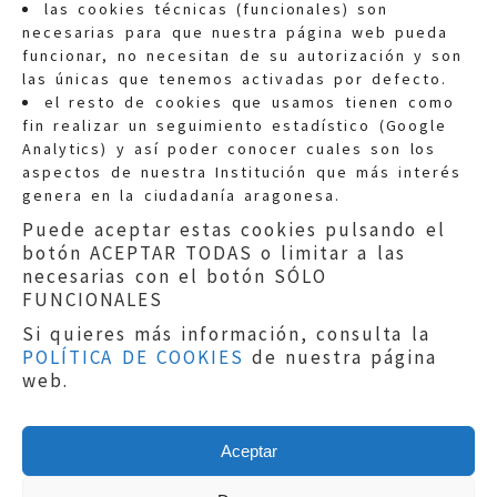
las cookies técnicas (funcionales) son
necesarias para que nuestra página web pueda
funcionar, no necesitan de su autorización y son
las únicas que tenemos activadas por defecto.
Quejas:
quejas@eljusticiadearagon.es
el resto de cookies que usamos tienen como
fin realizar un seguimiento estadístico (Google
Información general:
Analytics) y así poder conocer cuales son los
informacion@eljusticiadearagon.es
aspectos de nuestra Institución que más interés
genera en la ciudadanía aragonesa.
Teléfonos:
900 210 210
/
976 399 354
Puede aceptar estas cookies pulsando el
botón ACEPTAR TODAS o limitar a las
necesarias con el botón SÓLO
FUNCIONALES
Si quieres más información, consulta la
POLÍTICA DE COOKIES
de nuestra página
Aviso legal
|
Política de privacidad
|
web.
Protección de Datos
|
Declaración de
accesibilidad
|
Perfil del Contratante
|
Política de cookies
|
Mapa web
Aceptar
Copyright © 2019
El Justicia de Aragón
|