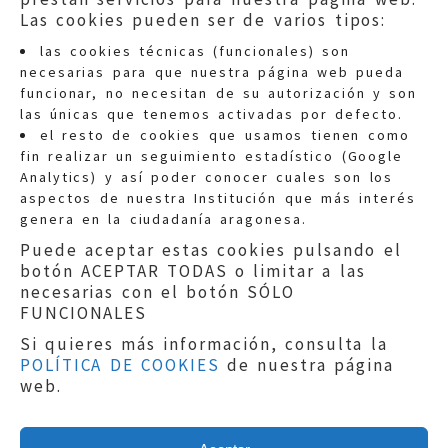
Las cookies pueden ser de varios tipos:
las cookies técnicas (funcionales) son
necesarias para que nuestra página web pueda
funcionar, no necesitan de su autorización y son
las únicas que tenemos activadas por defecto.
Quejas:
quejas@eljusticiadearagon.es
el resto de cookies que usamos tienen como
fin realizar un seguimiento estadístico (Google
Información general:
Analytics) y así poder conocer cuales son los
informacion@eljusticiadearagon.es
aspectos de nuestra Institución que más interés
genera en la ciudadanía aragonesa.
Teléfonos:
900 210 210
/
976 399 354
Puede aceptar estas cookies pulsando el
botón ACEPTAR TODAS o limitar a las
necesarias con el botón SÓLO
FUNCIONALES
Si quieres más información, consulta la
POLÍTICA DE COOKIES
de nuestra página
Aviso legal
|
Política de privacidad
|
web.
Protección de Datos
|
Declaración de
accesibilidad
|
Perfil del Contratante
|
Política de cookies
|
Mapa web