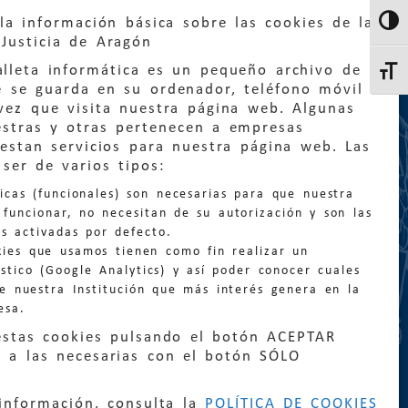
la información básica sobre las cookies de la
Altern
Justicia de Aragón
lleta informática es un pequeño archivo de
Altern
e se guarda en su ordenador, teléfono móvil
vez que visita nuestra página web. Algunas
estras y otras pertenecen a empresas
estan servicios para nuestra página web. Las
ser de varios tipos:
:
quejas@eljusticiadearagon.es
nicas (funcionales) son necesarias para que nuestra
ción general:
funcionar, no necesitan de su autorización y son las
n@eljusticiadearagon.es
s activadas por defecto.
kies que usamos tienen como fin realizar un
os:
900 210 210
/
976 399 354
stico (Google Analytics) y así poder conocer cuales
de nuestra Institución que más interés genera en la
esa.
estas cookies pulsando el botón ACEPTAR
 a las necesarias con el botón SÓLO
|
Declaración de accesibilidad
|
Perfil del
información, consulta la
POLÍTICA DE COOKIES