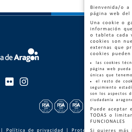
Bienvenida/o a 
página web del 
Una cookie o ga
información qu
o tableta cada 
cookies son nu
externas que pr
cookies pueden 
Quejas
las cookies téc
Informa
página web pueda 
informacio
únicas que tenemo
el resto de coo
Teléfon
seguimiento estadí
son los aspectos 
ciudadanía aragon
Puede aceptar 
TODAS o limitar
FUNCIONALES
|
Política de privacidad
|
Protección de Datos
Si quieres más 