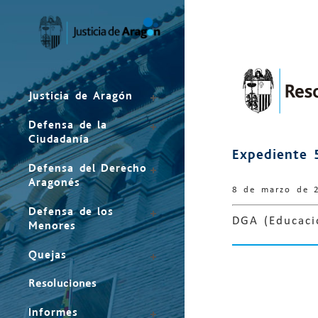
Mapa
del
sitio
Justicia de Aragón
Defensa de la
Ciudadanía
Expediente 
Defensa del Derecho
Aragonés
8 de marzo de 
Defensa de los
DGA (Educació
Menores
Quejas
Resoluciones
Informes