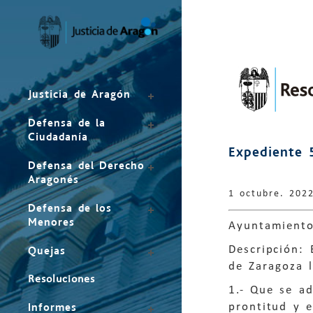
Mapa
del
sitio
Justicia de Aragón
Defensa de la
Ciudadanía
Expediente 
Defensa del Derecho
Aragonés
1 octubre. 202
Defensa de los
Menores
Ayuntamiento
Descripción:
Quejas
de Zaragoza 
Resoluciones
1.- Que se a
prontitud y e
Informes