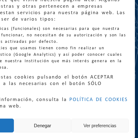
estras y otras pertenecen a empresas
estan servicios para nuestra página web. Las
:
quejas@eljusticiadearagon.es
ser de varios tipos:
nicas (funcionales) son necesarias para que nuestra
ción general:
funcionar, no necesitan de su autorización y son las
n@eljusticiadearagon.es
s activadas por defecto.
kies que usamos tienen como fin realizar un
os:
900 210 210
/
976 399 354
stico (Google Analytics) y así poder conocer cuales
de nuestra Institución que más interés genera en la
esa.
estas cookies pulsando el botón ACEPTAR
 a las necesarias con el botón SÓLO
|
Declaración de accesibilidad
|
Perfil del
información, consulta la
POLÍTICA DE COOKIES
|
Mapa web
ina web.
rrollo:
Sephor Consulting
Denegar
Ver preferencias