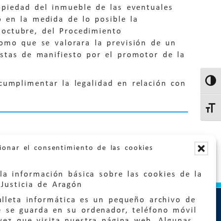
ropiedad del inmueble de las eventuales
o en la medida de lo posible la
 octubre, del Procedimiento
como que se valorara la previsión de un
estas de manifiesto por el promotor de la
cumplimentar la legalidad en relación con
Altern
Altern
ionar el consentimiento de las cookies
la información básica sobre las cookies de la
Justicia de Aragón
lleta informática es un pequeño archivo de
e se guarda en su ordenador, teléfono móvil
vez que visita nuestra página web. Algunas