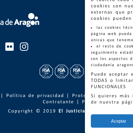
cookies son nu
externas que pr
Quejas
cookies pueden 
las cookies téc
Informa
página web pueda 
informacio
únicas que tenemo
el resto de coo
Teléfon
seguimiento estadí
son los aspectos 
ciudadanía aragon
Puede aceptar 
TODAS o limitar
FUNCIONALES
|
Política de privacidad
|
Protección de Datos
Si quieres más 
Contratante
|
Política de cookies
de nuestra pág
Copyright © 2019
El Justicia de Aragón
| Desa
Aceptar