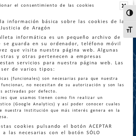
ionar el consentimiento de las cookies
Altern
la información básica sobre las cookies de la
Justicia de Aragón
Altern
lleta informática es un pequeño archivo de
e se guarda en su ordenador, teléfono móvil
vez que visita nuestra página web. Algunas
estras y otras pertenecen a empresas
estan servicios para nuestra página web. Las
:
quejas@eljusticiadearagon.es
ser de varios tipos:
nicas (funcionales) son necesarias para que nuestra
ción general:
funcionar, no necesitan de su autorización y son las
n@eljusticiadearagon.es
s activadas por defecto.
kies que usamos tienen como fin realizar un
os:
900 210 210
/
976 399 354
stico (Google Analytics) y así poder conocer cuales
de nuestra Institución que más interés genera en la
esa.
estas cookies pulsando el botón ACEPTAR
 a las necesarias con el botón SÓLO