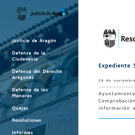
Mapa
del
sitio
Justicia de Aragón
Defensa de la
Ciudadanía
Expediente 
Defensa del Derecho
Aragonés
24 de noviembr
Defensa de los
Ayuntamiento 
Menores
Comprobación 
Quejas
información a
Resoluciones
Informes