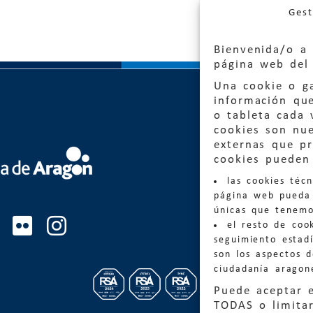
Gest
Bienvenida/o a 
página web del 
Una cookie o ga
información qu
o tableta cada 
cookies son nu
externas que pr
Quejas
cookies pueden 
las cookies téc
Informa
página web pueda 
informacio
únicas que tenemo
el resto de coo
Teléfon
seguimiento estadí
son los aspectos 
ciudadanía aragon
Puede aceptar 
TODAS o limitar