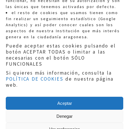
funcionar, no necesitan de su autorización y son
las únicas que tenemos activadas por defecto.
Quejas:
quejas@eljusticiadearagon.es
el resto de cookies que usamos tienen como
fin realizar un seguimiento estadístico (Google
Información general:
Analytics) y así poder conocer cuales son los
informacion@eljusticiadearagon.es
aspectos de nuestra Institución que más interés
genera en la ciudadanía aragonesa.
Teléfonos:
900 210 210
/
976 399 354
Puede aceptar estas cookies pulsando el
botón ACEPTAR TODAS o limitar a las
necesarias con el botón SÓLO
FUNCIONALES
Si quieres más información, consulta la
POLÍTICA DE COOKIES
de nuestra página
Aviso legal
|
Política de privacidad
|
web.
Protección de Datos
|
Declaración de
accesibilidad
|
Perfil del Contratante
|
Política de cookies
|
Mapa web
Aceptar
Copyright © 2019
El Justicia de Aragón
|
Desarrollo:
Sephor Consulting
Denegar