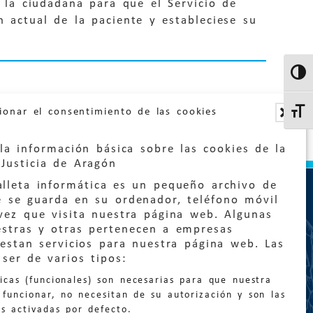
 a la ciudadana para que el Servicio de
n actual de la paciente y estableciese su
Altern
ionar el consentimiento de las cookies
Altern
la información básica sobre las cookies de la
Justicia de Aragón
lleta informática es un pequeño archivo de
e se guarda en su ordenador, teléfono móvil
vez que visita nuestra página web. Algunas
estras y otras pertenecen a empresas
estan servicios para nuestra página web. Las
:
quejas@eljusticiadearagon.es
ser de varios tipos:
nicas (funcionales) son necesarias para que nuestra
ción general:
funcionar, no necesitan de su autorización y son las
n@eljusticiadearagon.es
s activadas por defecto.