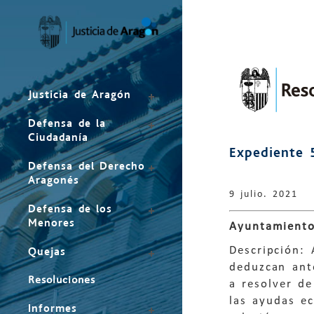
Mapa
del
sitio
Justicia de Aragón
Defensa de la
Ciudadanía
Expediente 
Defensa del Derecho
Aragonés
9 julio. 2021
Defensa de los
Menores
Ayuntamiento
Descripción: 
Quejas
deduzcan ant
Resoluciones
a resolver d
las ayudas e
Informes