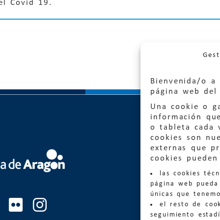
el Covid 19.
Gest
Bienvenida/o a 
página web del 
Una cookie o ga
información qu
o tableta cada 
cookies son nu
externas que pr
Quejas
cookies pueden 
las cookies téc
Informa
página web pueda 
informacio
únicas que tenemo
el resto de coo
Teléfon
seguimiento estadí