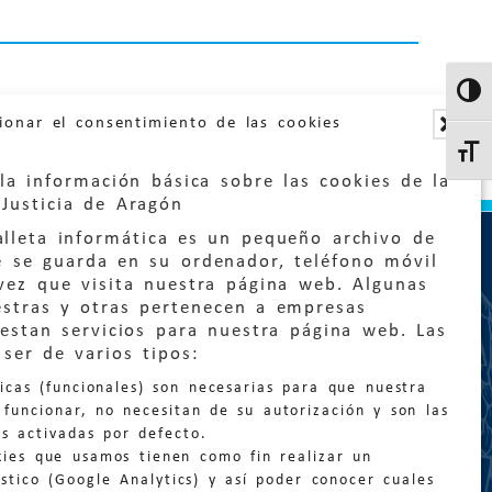
Altern
ionar el consentimiento de las cookies
Altern
la información básica sobre las cookies de la
Justicia de Aragón
lleta informática es un pequeño archivo de
e se guarda en su ordenador, teléfono móvil
vez que visita nuestra página web. Algunas
estras y otras pertenecen a empresas
estan servicios para nuestra página web. Las
:
quejas@eljusticiadearagon.es
ser de varios tipos:
nicas (funcionales) son necesarias para que nuestra
ción general:
funcionar, no necesitan de su autorización y son las
n@eljusticiadearagon.es
s activadas por defecto.
kies que usamos tienen como fin realizar un
os:
900 210 210
/
976 399 354
stico (Google Analytics) y así poder conocer cuales