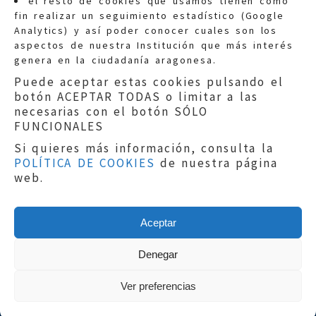
el resto de cookies que usamos tienen como
fin realizar un seguimiento estadístico (Google
Información general:
Analytics) y así poder conocer cuales son los
informacion@eljusticiadearagon.es
aspectos de nuestra Institución que más interés
genera en la ciudadanía aragonesa.
Teléfonos:
900 210 210
/
976 399 354
Puede aceptar estas cookies pulsando el
botón ACEPTAR TODAS o limitar a las
necesarias con el botón SÓLO
FUNCIONALES
Si quieres más información, consulta la
POLÍTICA DE COOKIES
de nuestra página
Aviso legal
|
Política de privacidad
|
web.
Protección de Datos
|
Declaración de
accesibilidad
|
Perfil del Contratante
|
Política de cookies
|
Mapa web
Aceptar
Copyright © 2019
El Justicia de Aragón
|
Desarrollo:
Sephor Consulting
Denegar
Ver preferencias