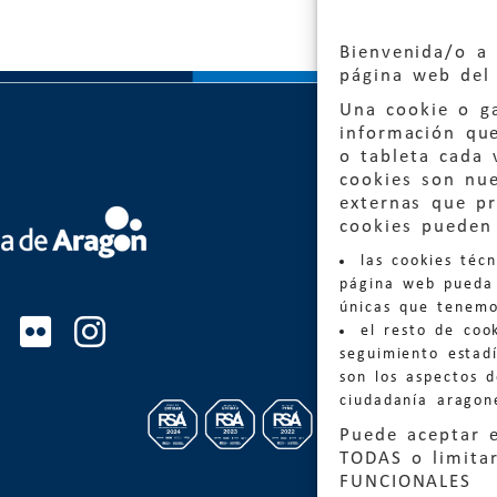
Bienvenida/o a 
página web del 
Una cookie o ga
información qu
o tableta cada 
cookies son nu
externas que pr
Quejas
cookies pueden 
las cookies téc
Informa
página web pueda 
informacio
únicas que tenemo
el resto de coo
Teléfon
seguimiento estadí
son los aspectos 
ciudadanía aragon
Puede aceptar 
TODAS o limitar
FUNCIONALES