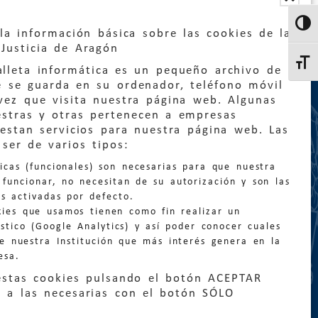
Altern
la información básica sobre las cookies de la
Justicia de Aragón
Altern
lleta informática es un pequeño archivo de
e se guarda en su ordenador, teléfono móvil
vez que visita nuestra página web. Algunas
estras y otras pertenecen a empresas
estan servicios para nuestra página web. Las
:
quejas@eljusticiadearagon.es
ser de varios tipos:
nicas (funcionales) son necesarias para que nuestra
ción general:
funcionar, no necesitan de su autorización y son las
n@eljusticiadearagon.es
s activadas por defecto.
kies que usamos tienen como fin realizar un
os:
900 210 210
/
976 399 354
stico (Google Analytics) y así poder conocer cuales
de nuestra Institución que más interés genera en la
esa.
estas cookies pulsando el botón ACEPTAR
 a las necesarias con el botón SÓLO