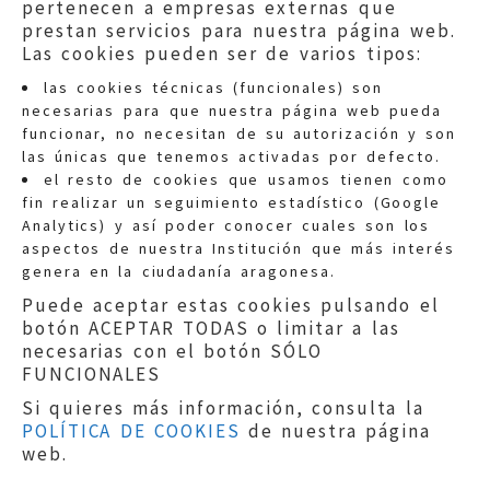
pertenecen a empresas externas que
prestan servicios para nuestra página web.
Las cookies pueden ser de varios tipos:
las cookies técnicas (funcionales) son
necesarias para que nuestra página web pueda
funcionar, no necesitan de su autorización y son
las únicas que tenemos activadas por defecto.
Quejas:
quejas@eljusticiadearagon.es
el resto de cookies que usamos tienen como
fin realizar un seguimiento estadístico (Google
Información general:
Analytics) y así poder conocer cuales son los
informacion@eljusticiadearagon.es
aspectos de nuestra Institución que más interés
genera en la ciudadanía aragonesa.
Teléfonos:
900 210 210
/
976 399 354
Puede aceptar estas cookies pulsando el
botón ACEPTAR TODAS o limitar a las
necesarias con el botón SÓLO
FUNCIONALES
Si quieres más información, consulta la
POLÍTICA DE COOKIES
de nuestra página
Aviso legal
|
Política de privacidad
|
web.
Protección de Datos
|
Declaración de