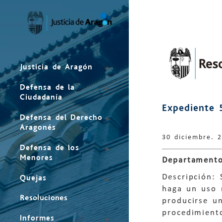
Mapa
del
sitio
Justicia de Aragón
Defensa de la
Ciudadanía
Expediente 
Defensa del Derecho
Aragonés
30 diciembre. 
Defensa de los
Menores
Departamento
Descripción: 
Quejas
haga un uso r
Resoluciones
producirse un
procedimient
Informes