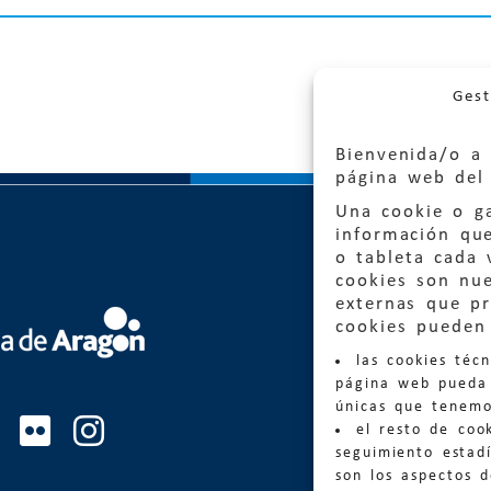
Gest
Bienvenida/o a 
página web del 
Una cookie o ga
información qu
o tableta cada 
cookies son nu
externas que pr
Quejas
cookies pueden 
las cookies téc
Informa
página web pueda 
informacio
únicas que tenemo
el resto de coo
Teléfon
seguimiento estadí
son los aspectos 