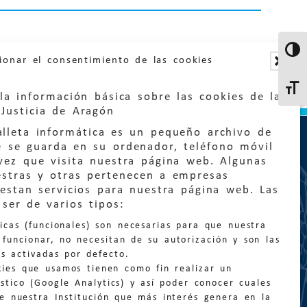
Altern
ionar el consentimiento de las cookies
Altern
la información básica sobre las cookies de la
Justicia de Aragón
lleta informática es un pequeño archivo de
e se guarda en su ordenador, teléfono móvil
vez que visita nuestra página web. Algunas
estras y otras pertenecen a empresas
estan servicios para nuestra página web. Las
:
quejas@eljusticiadearagon.es
ser de varios tipos:
nicas (funcionales) son necesarias para que nuestra
ción general:
funcionar, no necesitan de su autorización y son las
n@eljusticiadearagon.es
s activadas por defecto.
kies que usamos tienen como fin realizar un
os:
900 210 210
/
976 399 354
stico (Google Analytics) y así poder conocer cuales
de nuestra Institución que más interés genera en la