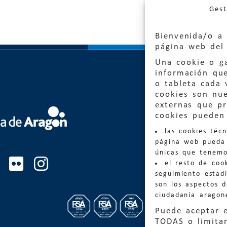
Gest
Bienvenida/o a 
página web del 
Una cookie o ga
información qu
o tableta cada 
cookies son nu
externas que pr
Quejas
cookies pueden 
las cookies téc
Informa
página web pueda 
informacio
únicas que tenemo
el resto de coo
Teléfon
seguimiento estadí
son los aspectos 
ciudadanía aragon
Puede aceptar 
TODAS o limitar