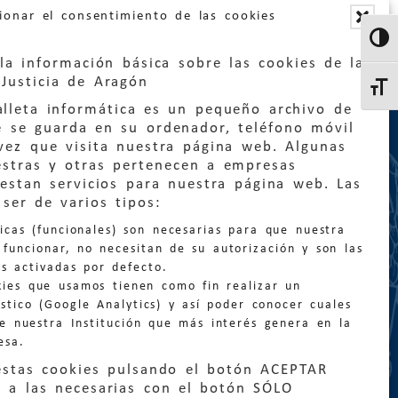
ionar el consentimiento de las cookies
Altern
la información básica sobre las cookies de la
Justicia de Aragón
Altern
lleta informática es un pequeño archivo de
e se guarda en su ordenador, teléfono móvil
vez que visita nuestra página web. Algunas
estras y otras pertenecen a empresas
estan servicios para nuestra página web. Las
:
quejas@eljusticiadearagon.es
ser de varios tipos:
nicas (funcionales) son necesarias para que nuestra
ción general:
funcionar, no necesitan de su autorización y son las
n@eljusticiadearagon.es
s activadas por defecto.
kies que usamos tienen como fin realizar un
os:
900 210 210
/
976 399 354
stico (Google Analytics) y así poder conocer cuales
de nuestra Institución que más interés genera en la
esa.
estas cookies pulsando el botón ACEPTAR
 a las necesarias con el botón SÓLO