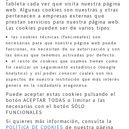
tableta cada vez que visita nuestra página
web. Algunas cookies son nuestras y otras
pertenecen a empresas externas que
prestan servicios para nuestra página web.
Las cookies pueden ser de varios tipos:
las cookies técnicas (funcionales) son
necesarias para que nuestra página web pueda
funcionar, no necesitan de su autorización y son
las únicas que tenemos activadas por defecto.
Quejas:
quejas@eljusticiadearagon.es
el resto de cookies que usamos tienen como
fin realizar un seguimiento estadístico (Google
Información general:
Analytics) y así poder conocer cuales son los
informacion@eljusticiadearagon.es
aspectos de nuestra Institución que más interés
genera en la ciudadanía aragonesa.
Teléfonos:
900 210 210
/
976 399 354
Puede aceptar estas cookies pulsando el
botón ACEPTAR TODAS o limitar a las
necesarias con el botón SÓLO
FUNCIONALES
Si quieres más información, consulta la
POLÍTICA DE COOKIES
de nuestra página