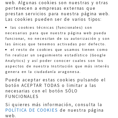
web. Algunas cookies son nuestras y otras
pertenecen a empresas externas que
prestan servicios para nuestra página web.
Las cookies pueden ser de varios tipos:
las cookies técnicas (funcionales) son
necesarias para que nuestra página web pueda
funcionar, no necesitan de su autorización y son
las únicas que tenemos activadas por defecto.
Quejas:
quejas@eljusticiadearagon.es
el resto de cookies que usamos tienen como
fin realizar un seguimiento estadístico (Google
Información general:
Analytics) y así poder conocer cuales son los
informacion@eljusticiadearagon.es
aspectos de nuestra Institución que más interés
genera en la ciudadanía aragonesa.
Teléfonos:
900 210 210
/
976 399 354
Puede aceptar estas cookies pulsando el
botón ACEPTAR TODAS o limitar a las
necesarias con el botón SÓLO
FUNCIONALES
Si quieres más información, consulta la
POLÍTICA DE COOKIES
de nuestra página
Aviso legal
|
Política de privacidad
|
web.