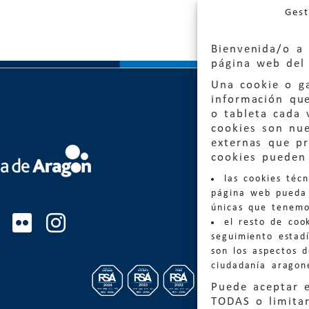
Gest
Bienvenida/o a 
página web del 
Una cookie o ga
información qu
o tableta cada 
cookies son nu
externas que pr
Quejas
cookies pueden 
las cookies téc
Informa
página web pueda 
informacio
únicas que tenemo
el resto de coo
Teléfon
seguimiento estadí
son los aspectos 
ciudadanía aragon
Puede aceptar 
TODAS o limitar