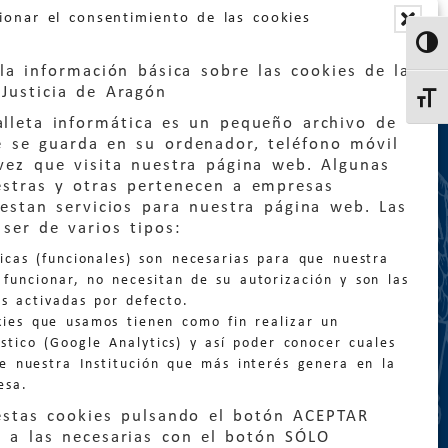
ionar el consentimiento de las cookies
Altern
la información básica sobre las cookies de la
Justicia de Aragón
Altern
lleta informática es un pequeño archivo de
e se guarda en su ordenador, teléfono móvil
vez que visita nuestra página web. Algunas
estras y otras pertenecen a empresas
estan servicios para nuestra página web. Las
:
quejas@eljusticiadearagon.es
ser de varios tipos:
nicas (funcionales) son necesarias para que nuestra
ción general:
funcionar, no necesitan de su autorización y son las
n@eljusticiadearagon.es
s activadas por defecto.
kies que usamos tienen como fin realizar un
os:
900 210 210
/
976 399 354
stico (Google Analytics) y así poder conocer cuales
de nuestra Institución que más interés genera en la
esa.
estas cookies pulsando el botón ACEPTAR
 a las necesarias con el botón SÓLO