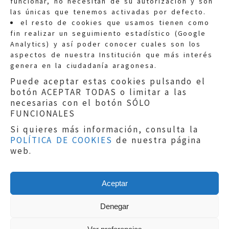
funcionar, no necesitan de su autorización y son
las únicas que tenemos activadas por defecto.
Quejas:
quejas@eljusticiadearagon.es
el resto de cookies que usamos tienen como
fin realizar un seguimiento estadístico (Google
Información general:
Analytics) y así poder conocer cuales son los
informacion@eljusticiadearagon.es
aspectos de nuestra Institución que más interés
genera en la ciudadanía aragonesa.
Teléfonos:
900 210 210
/
976 399 354
Puede aceptar estas cookies pulsando el
botón ACEPTAR TODAS o limitar a las
necesarias con el botón SÓLO
FUNCIONALES
Si quieres más información, consulta la
POLÍTICA DE COOKIES
de nuestra página
Aviso legal
|
Política de privacidad
|
web.
Protección de Datos
|
Declaración de
accesibilidad
|
Perfil del Contratante
|
Política de cookies
|
Mapa web
Aceptar
Copyright © 2019
El Justicia de Aragón
|
Desarrollo:
Sephor Consulting
Denegar