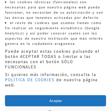
las cookies técnicas (funcionales) son
necesarias para que nuestra página web pueda
funcionar, no necesitan de su autorización y son
las únicas que tenemos activadas por defecto.
Quejas:
quejas@eljusticiadearagon.es
el resto de cookies que usamos tienen como
fin realizar un seguimiento estadístico (Google
Información general:
Analytics) y así poder conocer cuales son los
informacion@eljusticiadearagon.es
aspectos de nuestra Institución que más interés
genera en la ciudadanía aragonesa.
Teléfonos:
900 210 210
/
976 399 354
Puede aceptar estas cookies pulsando el
botón ACEPTAR TODAS o limitar a las
necesarias con el botón SÓLO
FUNCIONALES
Si quieres más información, consulta la
POLÍTICA DE COOKIES
de nuestra página
Aviso legal
|
Política de privacidad
|
web.
Protección de Datos
|
Declaración de
accesibilidad
|
Perfil del Contratante
|
Política de cookies
|
Mapa web
Aceptar
Copyright © 2019
El Justicia de Aragón
|