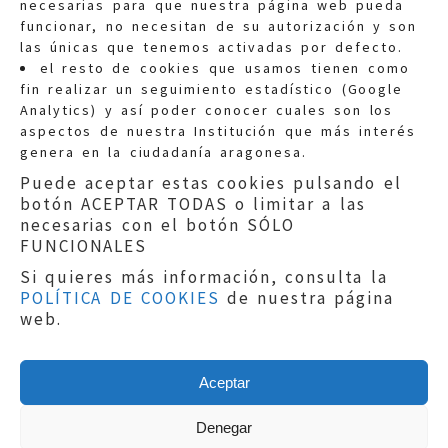
necesarias para que nuestra página web pueda
funcionar, no necesitan de su autorización y son
las únicas que tenemos activadas por defecto.
Quejas:
quejas@eljusticiadearagon.es
el resto de cookies que usamos tienen como
fin realizar un seguimiento estadístico (Google
Información general:
Analytics) y así poder conocer cuales son los
informacion@eljusticiadearagon.es
aspectos de nuestra Institución que más interés
genera en la ciudadanía aragonesa.
Teléfonos:
900 210 210
/
976 399 354
Puede aceptar estas cookies pulsando el
botón ACEPTAR TODAS o limitar a las
necesarias con el botón SÓLO
FUNCIONALES
Si quieres más información, consulta la
POLÍTICA DE COOKIES
de nuestra página
Aviso legal
|
Política de privacidad
|
web.
Protección de Datos
|
Declaración de
accesibilidad
|
Perfil del Contratante
|
Política de cookies
|
Mapa web
Aceptar
Copyright © 2019
El Justicia de Aragón
|
Desarrollo:
Sephor Consulting
Denegar