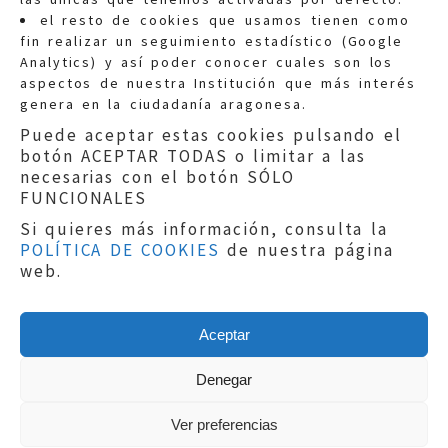
Quejas:
quejas@eljusticiadearagon.es
el resto de cookies que usamos tienen como
fin realizar un seguimiento estadístico (Google
Información general:
Analytics) y así poder conocer cuales son los
informacion@eljusticiadearagon.es
aspectos de nuestra Institución que más interés
genera en la ciudadanía aragonesa.
Teléfonos:
900 210 210
/
976 399 354
Puede aceptar estas cookies pulsando el
botón ACEPTAR TODAS o limitar a las
necesarias con el botón SÓLO
FUNCIONALES
Si quieres más información, consulta la
POLÍTICA DE COOKIES
de nuestra página
Aviso legal
|
Política de privacidad
|
web.
Protección de Datos
|
Declaración de
accesibilidad
|
Perfil del Contratante
|
Política de cookies
|
Mapa web
Aceptar
Copyright © 2019
El Justicia de Aragón
|
Desarrollo:
Sephor Consulting
Denegar
Ver preferencias