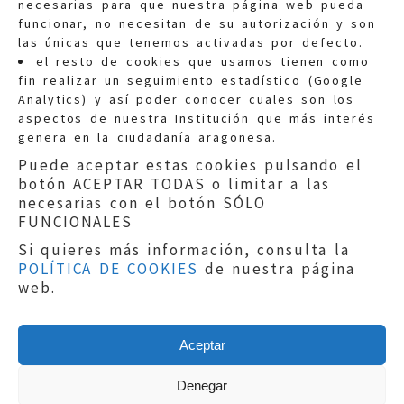
necesarias para que nuestra página web pueda
funcionar, no necesitan de su autorización y son
las únicas que tenemos activadas por defecto.
Quejas:
quejas@eljusticiadearagon.es
el resto de cookies que usamos tienen como
fin realizar un seguimiento estadístico (Google
Información general:
Analytics) y así poder conocer cuales son los
informacion@eljusticiadearagon.es
aspectos de nuestra Institución que más interés
genera en la ciudadanía aragonesa.
Teléfonos:
900 210 210
/
976 399 354
Puede aceptar estas cookies pulsando el
botón ACEPTAR TODAS o limitar a las
necesarias con el botón SÓLO
FUNCIONALES
Si quieres más información, consulta la
POLÍTICA DE COOKIES
de nuestra página
Aviso legal
|
Política de privacidad
|
web.
Protección de Datos
|
Declaración de
accesibilidad
|
Perfil del Contratante
|
Política de cookies
|
Mapa web
Aceptar
Copyright © 2019
El Justicia de Aragón
|
Desarrollo:
Sephor Consulting
Denegar