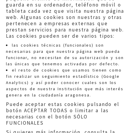
guarda en su ordenador, teléfono móvil o
tableta cada vez que visita nuestra página
web. Algunas cookies son nuestras y otras
pertenecen a empresas externas que
prestan servicios para nuestra página web.
Las cookies pueden ser de varios tipos:
las cookies técnicas (funcionales) son
necesarias para que nuestra página web pueda
funcionar, no necesitan de su autorización y son
las únicas que tenemos activadas por defecto.
Quejas:
quejas@eljusticiadearagon.es
el resto de cookies que usamos tienen como
fin realizar un seguimiento estadístico (Google
Información general:
Analytics) y así poder conocer cuales son los
informacion@eljusticiadearagon.es
aspectos de nuestra Institución que más interés
genera en la ciudadanía aragonesa.
Teléfonos:
900 210 210
/
976 399 354
Puede aceptar estas cookies pulsando el
botón ACEPTAR TODAS o limitar a las
necesarias con el botón SÓLO
FUNCIONALES
Si quieres más información, consulta la