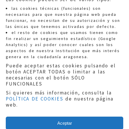
las cookies técnicas (funcionales) son
necesarias para que nuestra página web pueda
funcionar, no necesitan de su autorización y son
las únicas que tenemos activadas por defecto.
Quejas:
quejas@eljusticiadearagon.es
el resto de cookies que usamos tienen como
fin realizar un seguimiento estadístico (Google
Información general:
Analytics) y así poder conocer cuales son los
informacion@eljusticiadearagon.es
aspectos de nuestra Institución que más interés
genera en la ciudadanía aragonesa.
Teléfonos:
900 210 210
/
976 399 354
Puede aceptar estas cookies pulsando el
botón ACEPTAR TODAS o limitar a las
necesarias con el botón SÓLO
FUNCIONALES
Si quieres más información, consulta la
POLÍTICA DE COOKIES
de nuestra página
Aviso legal
|
Política de privacidad
|
web.
Protección de Datos
|
Declaración de
accesibilidad
|
Perfil del Contratante
|
Política de cookies
|
Mapa web
Aceptar