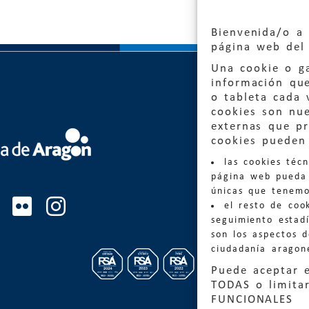
Bienvenida/o a 
página web del 
Una cookie o ga
información qu
o tableta cada 
cookies son nu
externas que pr
Quejas
cookies pueden 
las cookies téc
Informa
página web pueda 
informacio
únicas que tenemo
el resto de coo
Teléfon
seguimiento estadí
son los aspectos 
ciudadanía aragon
Puede aceptar 
TODAS o limitar
FUNCIONALES