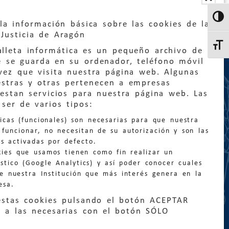
Altern
la información básica sobre las cookies de la
Justicia de Aragón
Altern
lleta informática es un pequeño archivo de
e se guarda en su ordenador, teléfono móvil
vez que visita nuestra página web. Algunas
estras y otras pertenecen a empresas
estan servicios para nuestra página web. Las
:
quejas@eljusticiadearagon.es
ser de varios tipos:
nicas (funcionales) son necesarias para que nuestra
ción general:
funcionar, no necesitan de su autorización y son las
n@eljusticiadearagon.es
s activadas por defecto.
kies que usamos tienen como fin realizar un
os:
900 210 210
/
976 399 354
stico (Google Analytics) y así poder conocer cuales
de nuestra Institución que más interés genera en la
esa.
estas cookies pulsando el botón ACEPTAR
 a las necesarias con el botón SÓLO