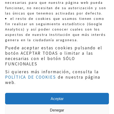
necesarias para que nuestra página web pueda
funcionar, no necesitan de su autorización y son
las únicas que tenemos activadas por defecto.
Quejas:
quejas@eljusticiadearagon.es
el resto de cookies que usamos tienen como
fin realizar un seguimiento estadístico (Google
Información general:
Analytics) y así poder conocer cuales son los
informacion@eljusticiadearagon.es
aspectos de nuestra Institución que más interés
genera en la ciudadanía aragonesa.
Teléfonos:
900 210 210
/
976 399 354
Puede aceptar estas cookies pulsando el
botón ACEPTAR TODAS o limitar a las
necesarias con el botón SÓLO
FUNCIONALES
Si quieres más información, consulta la
POLÍTICA DE COOKIES
de nuestra página
Aviso legal
|
Política de privacidad
|
web.
Protección de Datos
|
Declaración de
accesibilidad
|
Perfil del Contratante
|
Política de cookies
|
Mapa web
Aceptar
Copyright © 2019
El Justicia de Aragón
|
Desarrollo:
Sephor Consulting
Denegar