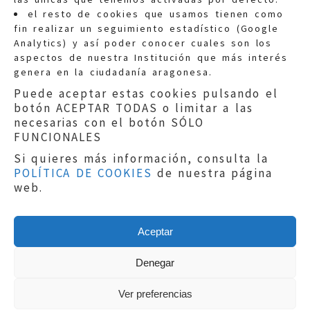
Quejas:
quejas@eljusticiadearagon.es
el resto de cookies que usamos tienen como
fin realizar un seguimiento estadístico (Google
Información general:
Analytics) y así poder conocer cuales son los
informacion@eljusticiadearagon.es
aspectos de nuestra Institución que más interés
genera en la ciudadanía aragonesa.
Teléfonos:
900 210 210
/
976 399 354
Puede aceptar estas cookies pulsando el
botón ACEPTAR TODAS o limitar a las
necesarias con el botón SÓLO
FUNCIONALES
Si quieres más información, consulta la
POLÍTICA DE COOKIES
de nuestra página
Aviso legal
|
Política de privacidad
|
web.
Protección de Datos
|
Declaración de
accesibilidad
|
Perfil del Contratante
|
Política de cookies
|
Mapa web
Aceptar
Copyright © 2019
El Justicia de Aragón
|
Desarrollo:
Sephor Consulting
Denegar
Ver preferencias