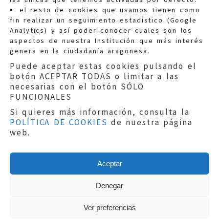
Quejas:
quejas@eljusticiadearagon.es
el resto de cookies que usamos tienen como
fin realizar un seguimiento estadístico (Google
Información general:
Analytics) y así poder conocer cuales son los
informacion@eljusticiadearagon.es
aspectos de nuestra Institución que más interés
genera en la ciudadanía aragonesa.
Teléfonos:
900 210 210
/
976 399 354
Puede aceptar estas cookies pulsando el
botón ACEPTAR TODAS o limitar a las
necesarias con el botón SÓLO
FUNCIONALES
Si quieres más información, consulta la
POLÍTICA DE COOKIES
de nuestra página
Aviso legal
|
Política de privacidad
|
web.
Protección de Datos
|
Declaración de
accesibilidad
|
Perfil del Contratante
|
Política de cookies
|
Mapa web
Aceptar
Copyright © 2019
El Justicia de Aragón
|
Desarrollo:
Sephor Consulting
Denegar
Ver preferencias