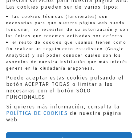
prestan servicios para nuestra página web.
Las cookies pueden ser de varios tipos:
las cookies técnicas (funcionales) son
necesarias para que nuestra página web pueda
funcionar, no necesitan de su autorización y son
las únicas que tenemos activadas por defecto.
Quejas:
quejas@eljusticiadearagon.es
el resto de cookies que usamos tienen como
fin realizar un seguimiento estadístico (Google
Información general:
Analytics) y así poder conocer cuales son los
informacion@eljusticiadearagon.es
aspectos de nuestra Institución que más interés
genera en la ciudadanía aragonesa.
Teléfonos:
900 210 210
/
976 399 354
Puede aceptar estas cookies pulsando el
botón ACEPTAR TODAS o limitar a las
necesarias con el botón SÓLO
FUNCIONALES
Si quieres más información, consulta la
POLÍTICA DE COOKIES
de nuestra página
Aviso legal
|
Política de privacidad
|
web.
Protección de Datos
|
Declaración de
accesibilidad
|
Perfil del Contratante
|
Política de cookies
|
Mapa web