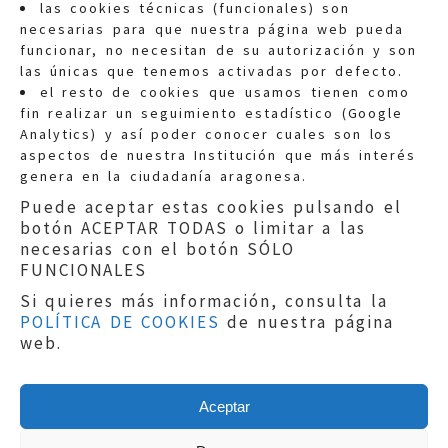
las cookies técnicas (funcionales) son
necesarias para que nuestra página web pueda
funcionar, no necesitan de su autorización y son
las únicas que tenemos activadas por defecto.
Quejas:
quejas@eljusticiadearagon.es
el resto de cookies que usamos tienen como
fin realizar un seguimiento estadístico (Google
Información general:
Analytics) y así poder conocer cuales son los
informacion@eljusticiadearagon.es
aspectos de nuestra Institución que más interés
genera en la ciudadanía aragonesa.
Teléfonos:
900 210 210
/
976 399 354
Puede aceptar estas cookies pulsando el
botón ACEPTAR TODAS o limitar a las
necesarias con el botón SÓLO
FUNCIONALES
Si quieres más información, consulta la
POLÍTICA DE COOKIES
de nuestra página
Aviso legal
|
Política de privacidad
|
web.
Protección de Datos
|
Declaración de
accesibilidad
|
Perfil del Contratante
|
Política de cookies
|
Mapa web
Aceptar
Copyright © 2019
El Justicia de Aragón
|