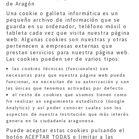
de Aragón
Una cookie o galleta informática es un
pequeño archivo de información que se
guarda en su ordenador, teléfono móvil o
tableta cada vez que visita nuestra página
web. Algunas cookies son nuestras y otras
pertenecen a empresas externas que
prestan servicios para nuestra página web.
Las cookies pueden ser de varios tipos:
las cookies técnicas (funcionales) son
necesarias para que nuestra página web pueda
funcionar, no necesitan de su autorización y son
las únicas que tenemos activadas por defecto.
Quejas:
quejas@eljusticiadearagon.es
el resto de cookies que usamos tienen como
fin realizar un seguimiento estadístico (Google
Información general:
Analytics) y así poder conocer cuales son los
informacion@eljusticiadearagon.es
aspectos de nuestra Institución que más interés
genera en la ciudadanía aragonesa.
Teléfonos:
900 210 210
/
976 399 354
Puede aceptar estas cookies pulsando el
botón ACEPTAR TODAS o limitar a las