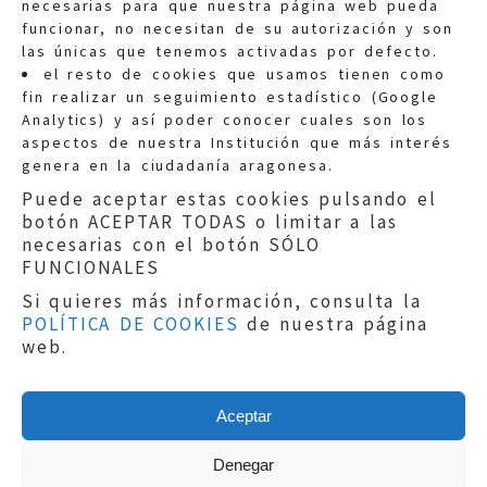
necesarias para que nuestra página web pueda
funcionar, no necesitan de su autorización y son
las únicas que tenemos activadas por defecto.
Quejas:
quejas@eljusticiadearagon.es
el resto de cookies que usamos tienen como
fin realizar un seguimiento estadístico (Google
Información general:
Analytics) y así poder conocer cuales son los
informacion@eljusticiadearagon.es
aspectos de nuestra Institución que más interés
genera en la ciudadanía aragonesa.
Teléfonos:
900 210 210
/
976 399 354
Puede aceptar estas cookies pulsando el
botón ACEPTAR TODAS o limitar a las
necesarias con el botón SÓLO
FUNCIONALES
Si quieres más información, consulta la
POLÍTICA DE COOKIES
de nuestra página
Aviso legal
|
Política de privacidad
|
web.
Protección de Datos
|
Declaración de
accesibilidad
|
Perfil del Contratante
|
Política de cookies
|
Mapa web
Aceptar
Copyright © 2019
El Justicia de Aragón
|
Desarrollo:
Sephor Consulting
Denegar